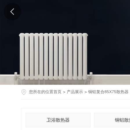

您所在的位置
首页
产品展示
铜铝复合85X75散热器
>
>
卫浴散热器
铜铝散