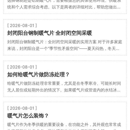
选择钢制还是铝制暖气片，需要根据您的具体使用环境、供暖系
统和个人需求综合考虑。以下是两者的详细对比，帮助您做出决
策： 一、核心特性对比 特性 钢制暖气片 铝…
[ 2026-08-01 ]
封闭阳台钢制暖气片 全封闭空间采暖
封闭阳台钢制暖气片：全封闭空间采暖的实用方案 对于许多家庭
来说，封闭阳台是一个“季节性矛盾空间”——夏天闷热，冬天冰
冷。当您决定将这个区域改造为书房、茶室或儿…
[ 2026-08-01 ]
如何给暖气片做防冻处理？
给暖气片做防冻处理非常重要，尤其是在冬季寒冷、可能长时间
无人居住或短期外出的情况下。如果暖气片或管道内的水结冰膨
胀，会导致管道或暖气片破裂，造成严重的财产损…
[ 2026-08-01 ]
暖气片怎么装饰？
暖气片作为冬季供暖的重要设备，在功能之外，其外观也常常成