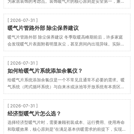
为家居装饰的考虑点。装饰暖气片的核心原则是安全第一，兼顾
美观和散热效率。以下是几种实用且美观的装饰方…
[ 2026-07-31 ]
暖气片管路外部 除尘保养建议
暖气片管路外部 除尘保养建议 冬季取暖高峰期前后，许多家庭
会发现暖气片表面附着明显灰尘，甚至房间内出现异味。实际
上，暖气片管路外部的积灰不仅影响美观，更会降低…
[ 2026-07-31 ]
如何给暖气片系统添加余氯仪？
给暖气片系统添加余氯仪是一个不常见且通常不必要的需求。暖
气系统（闭式循环系统）与自来水或泳池等开放系统有本质区
别。不过，如果您有特殊原因（例如系统频繁补水、…
[ 2026-07-31 ]
经济型暖气片怎么选？
选择经济型暖气片时，需要兼顾初装成本、运行费用、使用寿命
和取暖效果，核心原则是“在满足基本供暖需求的前提下，实现长